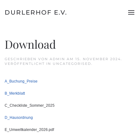
DURLERHOF E.V.
Zum
Hauptinhalt
springen
Download
GESCHRIEBEN VON ADMIN AM
15. NOVEMBER 2024
.
VERÖFFENTLICHT IN
UNCATEGORISED
.
A_Buchung_Preise
B_Merkblatt
C_Checkliste_Sommer_2025
D_Hausordnung
E_Umweltkalender_2026.pdf